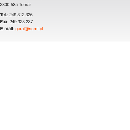
2300-585 Tomar
: 249 312 326
Tel.
: 249 323 237
Fax
:
geral@scmt.pt
E-mail