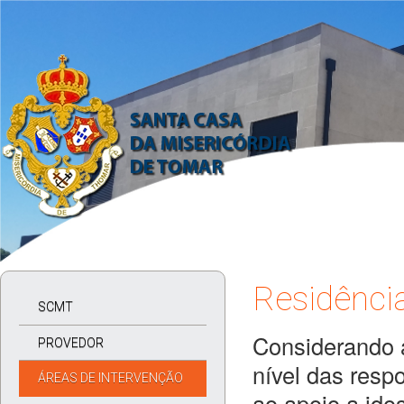
Residênci
SCMT
Considerando a
PROVEDOR
nível das resp
ÁREAS DE INTERVENÇÃO
ao apoio a ido