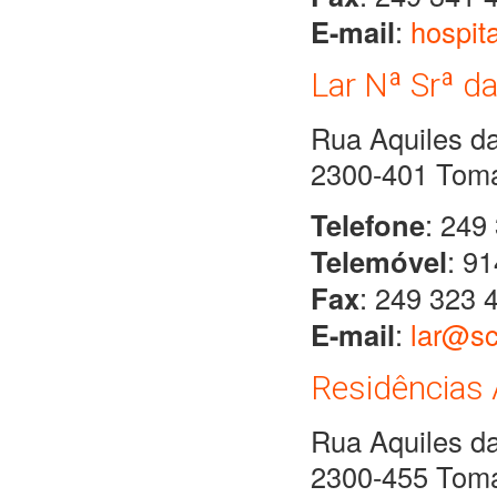
E-mail
:
hospit
Lar Nª Srª d
Rua Aquiles d
2300-401 Tom
Telefone
: 249
Telemóvel
: 9
Fax
: 249 323 
E-mail
:
lar@sc
Residências 
Rua Aquiles d
2300-455 Tom