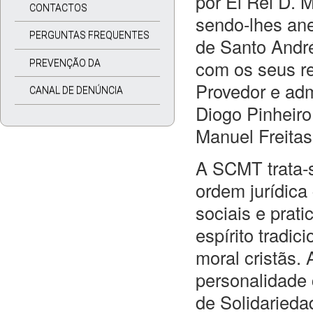
por El Rei D. 
CONTACTOS
sendo-lhes ane
PERGUNTAS FREQUENTES
de Santo André
com os seus re
PREVENÇÃO DA
Provedor e admi
CORRUPÇÃO
CANAL DE DENÚNCIA
Diogo Pinheiro
Manuel Freitas
A SCMT trata-s
ordem jurídica
sociais e prati
espírito tradic
moral cristãs.
personalidade 
de Solidarieda