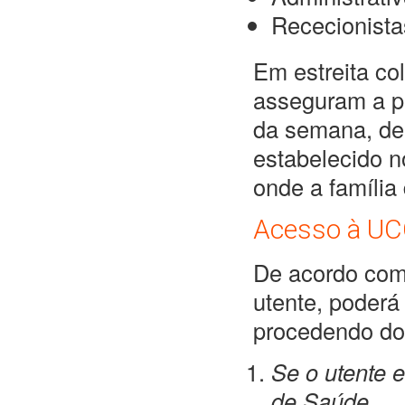
Rececionista
Em estreita col
asseguram a pr
da semana, de
estabelecido n
onde a famíli
Acesso à UC
De acordo com 
utente, poderá
procedendo do
Se o utente e
de Saúde
,