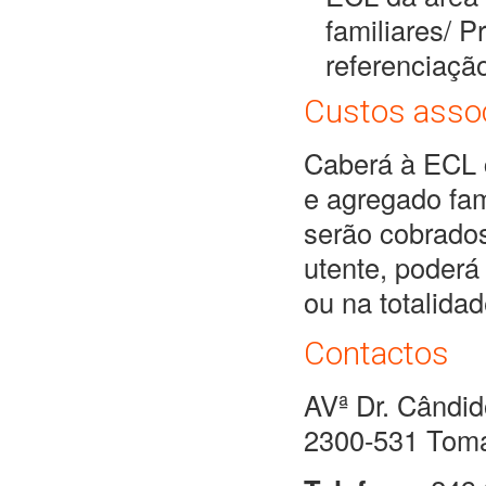
familiares/ P
referenciaçã
Custos asso
Caberá à ECL c
e agregado fam
serão cobrado
utente, poderá
ou na totalida
Contactos
AVª Dr. Cândid
2300-531 Tom