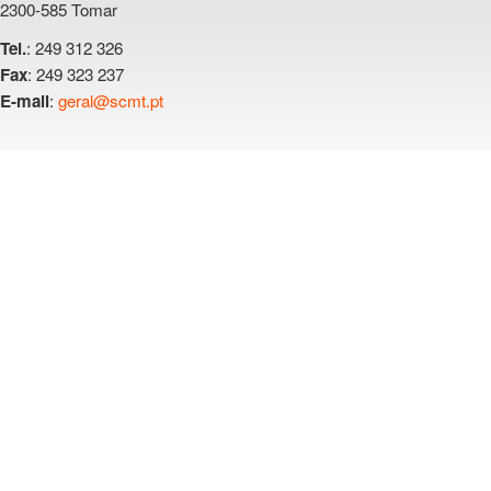
2300-585 Tomar
: 249 312 326
Tel.
: 249 323 237
Fax
:
geral@scmt.pt
E-mail