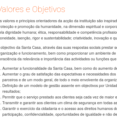
Valores e Objetivos
s valores e princípios orientadores da acção da instituição são inspira
rotecção e promoção da humanidade, na dimensão espiritual e corpora
ela dignidade humana; ética, responsabilidade e competência profissi
doneidade, isenção, rigor e sustentabilidade; criatividade, inovação e q
 objectivo da Santa Casa, através das suas respostas sociais prestar 
rganização e funcionamento, bem como proporcionar um ambiente de 
onsciência da relevância e importância das actividades ou funções q
Aumentar a funcionalidade da Santa Casa, bem como do aumento de p
Aumentar o grau de satisfação das expectativas e necessidades dos 
parceiros e de um modo geral, de todo o meio envolvente da organi
Definição de um modelo de gestão assente em objectivos por Unidad
resultados;
Permitir que o serviço prestado aos clientes seja cada vez de maior 
Transmitir e garantir aos clientes um clima de segurança em todas a
Garantir o exercício da cidadania e o acesso aos direitos humanos do
participação, confidencialidade, oportunidades de igualdade e não d