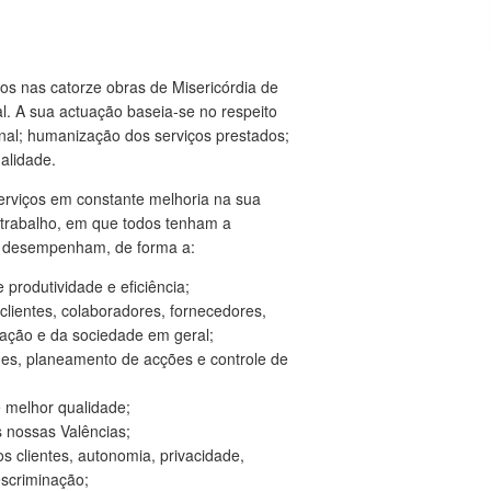
dos nas catorze obras de Misericórdia de
l. A sua actuação baseia-se no respeito
onal; humanização dos serviços prestados;
ualidade.
serviços em constante melhoria na sua
trabalho, em que todos tenham a
ue desempenham, de forma a:
rodutividade e eficiência;
clientes, colaboradores, fornecedores,
zação e da sociedade em geral;
es, planeamento de acções e controle de
e melhor qualidade;
s nossas Valências;
s clientes, autonomia, privacidade,
escriminação;