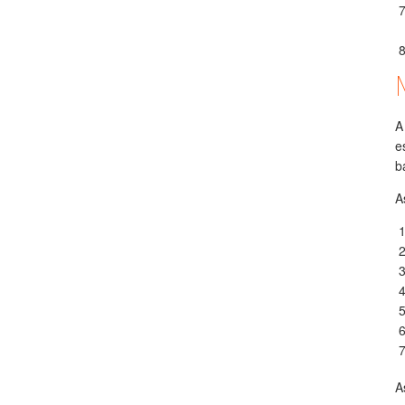
A
e
b
A
A